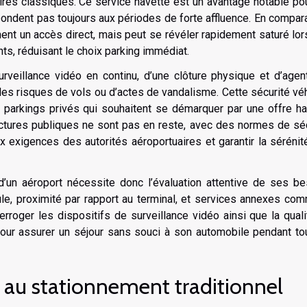
res classiques. Ce service navette est un avantage notable po
ondent pas toujours aux périodes de forte affluence. En compar
ent un accès direct, mais peut se révéler rapidement saturé lo
, réduisant le choix parking immédiat.
urveillance vidéo en continu, d’une clôture physique et d’age
r les risques de vols ou d’actes de vandalisme. Cette sécurité vé
 parkings privés qui souhaitent se démarquer par une offre ha
uctures publiques ne sont pas en reste, avec des normes de sé
x exigences des autorités aéroportuaires et garantir la séréni
 d’un aéroport nécessite donc l’évaluation attentive de ses b
hicule, proximité par rapport au terminal, et services annexes co
terroger les dispositifs de surveillance vidéo ainsi que la qual
 pour assurer un séjour sans souci à son automobile pendant to
s au stationnement traditionnel