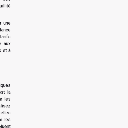
illité
ir une
stance
tarifs
e aux
s et à
iques
est la
r les
lisez
telles
r les
luent