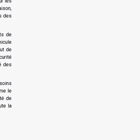
ur les
aison,
rs des
nts de
hicule
ut de
curité
té des
esoins
mme le
ité de
ute la