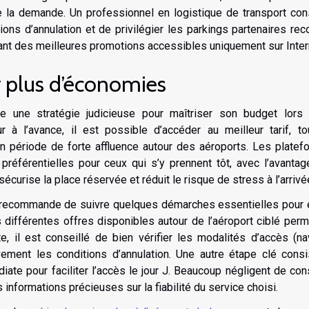
e la demande. Un professionnel en logistique de transport con
tions d’annulation et de privilégier les parkings partenaires re
ofitant des meilleures promotions accessibles uniquement sur Inter
r plus d’économies
e une stratégie judicieuse pour maîtriser son budget lors 
ur à l’avance, il est possible d’accéder au meilleur tarif, t
en période de forte affluence autour des aéroports. Les plate
référentielles pour ceux qui s’y prennent tôt, avec l’avantag
curise la place réservée et réduit le risque de stress à l’arrivé
 recommande de suivre quelques démarches essentielles pour é
 différentes offres disponibles autour de l’aéroport ciblé per
ite, il est conseillé de bien vérifier les modalités d’accès (na
ivement les conditions d’annulation. Une autre étape clé cons
ate pour faciliter l’accès le jour J. Beaucoup négligent de con
s informations précieuses sur la fiabilité du service choisi.