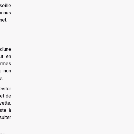
seille
connus
net.
d’une
out en
formes
e non
e.
viter
met de
vette,
iste à
sulter