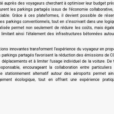
ité auprès des voyageurs cherchant à optimiser leur budget pr
urent les parkings partagés issus de l'économie collaborative,
éciable. Grâce à ces plateformes, il devient possible de rése
es parkings conventionnels, tout en s’inscrivant dans une logi
ualisée permet non seulement de réduire les coûts, mais égal
, limitant ainsi l’étalement des infrastructures bétonnées auto
utions innovantes transforment l’expérience du voyageur en pro
s parkings partagés favorisent la réduction des émissions de 
rs déplacements et à limiter l’usage individuel de la voiture. De 
ponsable, encourageant la collaboration entre particuliers 
Le stationnement alternatif autour des aéroports permet ain
gement écologique, tout en offrant une expérience pratiq