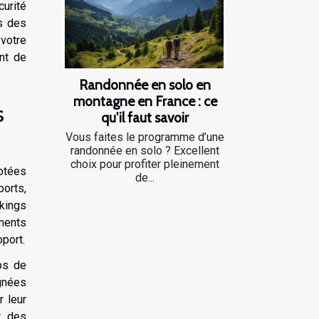
curité
s des
votre
nt de
Randonnée en solo en
montagne en France : ce
s
qu'il faut savoir
Vous faites le programme d’une
randonnée en solo ? Excellent
choix pour profiter pleinement
aptées
de...
orts,
kings
ements
oport.
mps de
ignées
r leur
t des