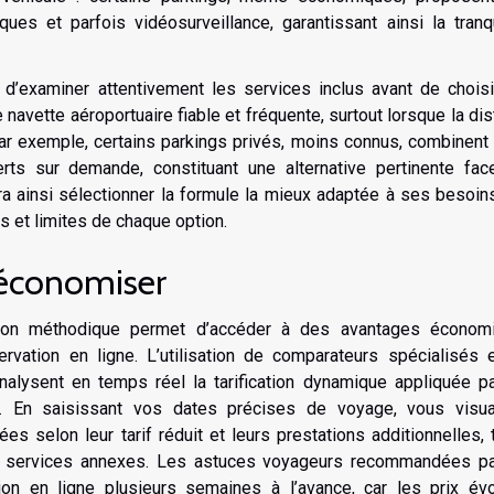
ues et parfois vidéosurveillance, garantissant ainsi la tranqu
e d’examiner attentivement les services inclus avant de chois
e navette aéroportuaire fiable et fréquente, surtout lorsque la di
 Par exemple, certains parkings privés, moins connus, combinent 
erts sur demande, constituant une alternative pertinente fac
ra ainsi sélectionner la formule la mieux adaptée à ses besoin
 et limites de chaque option.
 économiser
açon méthodique permet d’accéder à des avantages économ
ervation en ligne. L’utilisation de comparateurs spécialisés 
nalysent en temps réel la tarification dynamique appliquée pa
x. En saisissant vos dates précises de voyage, vous visua
es selon leur tarif réduit et leurs prestations additionnelles, 
 ou services annexes. Les astuces voyageurs recommandées pa
ion en ligne plusieurs semaines à l’avance, car les prix évo