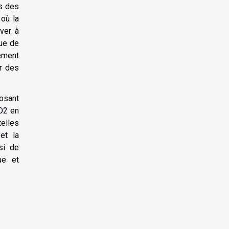
ès des
 où la
rver à
que de
ement
ur des
posant
CO2 en
telles
et la
si de
ue et