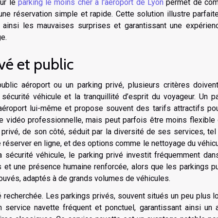
our le
parking le moins cher à l'aéroport de Lyon
permet de com
une réservation simple et rapide. Cette solution illustre parfai
ant ainsi les mauvaises surprises et garantissant une expérie
e.
vé et public
public aéroport ou un parking privé, plusieurs critères doiven
écurité véhicule et la tranquillité d’esprit du voyageur. Un p
aéroport lui-même et propose souvent des tarifs attractifs po
ce vidéo professionnelle, mais peut parfois être moins flexible
privé, de son côté, séduit par la diversité de ses services, tel
de réserver en ligne, et des options comme le nettoyage du véhic
 sécurité véhicule, le parking privé investit fréquemment dan
s et une présence humaine renforcée, alors que les parkings p
uvés, adaptés à de grands volumes de véhicules.
té recherchée. Les parkings privés, souvent situés un peu plus l
n service navette fréquent et ponctuel, garantissant ainsi un