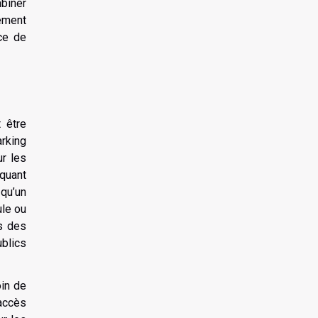
biner
tement
nce de
t être
arking
ur les
 quant
 qu’un
ule ou
s des
ublics
oin de
 accès