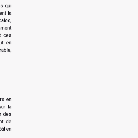
es qui
ent la
cales,
mment
nt ces
ut en
rable,
rs en
ur la
on des
nt de
al
en