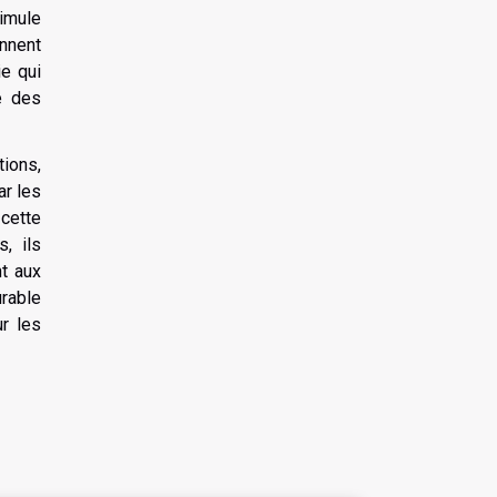
timule
nnent
ie qui
e des
tions,
ar les
cette
, ils
t aux
urable
r les