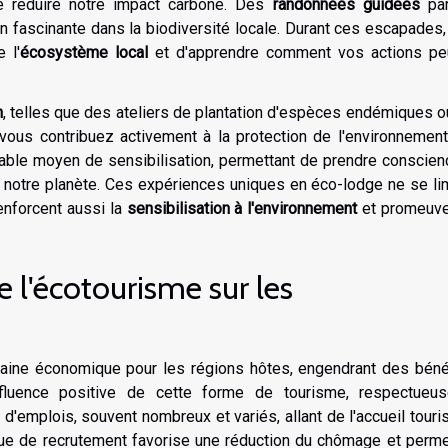
e réduire notre impact carbone. Des
randonnées guidées
par
n fascinante dans la biodiversité locale. Durant ces escapades
 l'
écosystème local
et d'apprendre comment vos actions pe
n
, telles que des ateliers de plantation d'espèces endémiques 
ous contribuez activement à la protection de l'environnement
dable moyen de sensibilisation, permettant de prendre conscie
e notre planète. Ces expériences uniques en éco-lodge ne se li
renforcent aussi la
sensibilisation à l'environnement
et promeuve
l'écotourisme sur les
baine économique pour les régions hôtes, engendrant des béné
influence positive de cette forme de tourisme, respectueu
 d'emplois, souvent nombreux et variés, allant de l'accueil touri
ique de recrutement favorise une réduction du chômage et perm