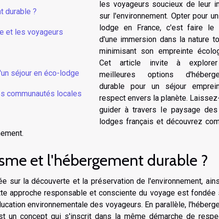
les voyageurs soucieux de leur i
t durable ?
sur l'environnement. Opter pour u
lodge en France, c'est faire le 
re et les voyageurs
d'une immersion dans la nature to
minimisant son empreinte écolog
Cet article invite à explore
'un séjour en éco-lodge
meilleures options d'héberg
durable pour un séjour emprei
les communautés locales
respect envers la planète. Laisse
guider à travers le paysage des
lodges français et découvrez co
nement.
isme et l'hébergement durable ?
 sur la découverte et la préservation de l'environnement, ain
te approche responsable et consciente du voyage est fondée s
'éducation environnementale des voyageurs. En parallèle, l'héber
st un concept qui s'inscrit dans la même démarche de respe