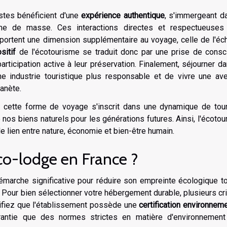
istes bénéficient d'une
expérience authentique
, s'immergeant d
isme de masse. Ces interactions directes et respectueuses
pportent une dimension supplémentaire au voyage, celle de l'é
sitif
de l'écotourisme se traduit donc par une prise de consc
ticipation active à leur préservation. Finalement, séjourner d
 industrie touristique plus responsable et de vivre une ave
anète.
, cette forme de voyage s'inscrit dans une dynamique de tou
de nos biens naturels pour les générations futures. Ainsi, l'écoto
e lien entre nature, économie et bien-être humain.
o-lodge en France ?
émarche significative pour réduire son empreinte écologique t
. Pour bien sélectionner votre hébergement durable, plusieurs cr
érifiez que l'établissement possède une
certification environnem
rantie que des normes strictes en matière d'environnement