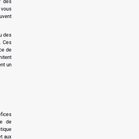
 des
, vous
uvent
ou des
. Ces
nce de
mitent
nt un
fices
se de
stique
et aux