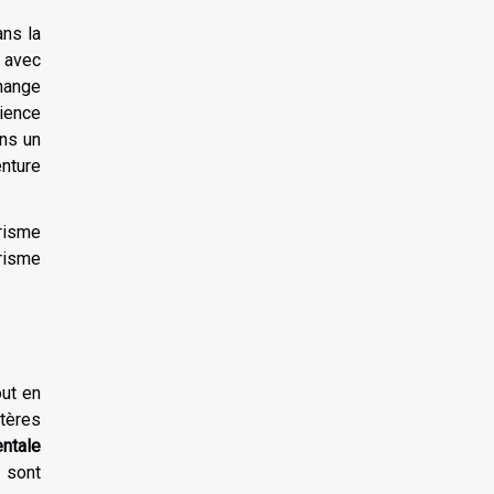
ans la
 avec
change
ience
ans un
nture
risme
urisme
out en
itères
entale
 sont