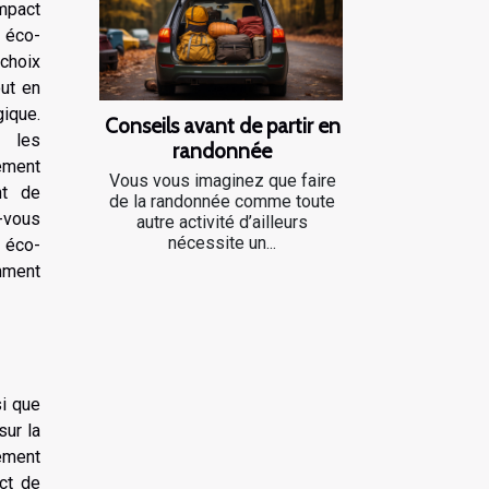
mpact
n éco-
choix
ut en
ique.
Conseils avant de partir en
r les
randonnée
ement
Vous vous imaginez que faire
nt de
de la randonnée comme toute
z-vous
autre activité d’ailleurs
nécessite un...
 éco-
mment
si que
ur la
gement
ct de