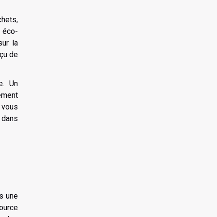
chets,
n éco-
ur la
rçu de
e. Un
nement
e vous
 dans
ns une
ource